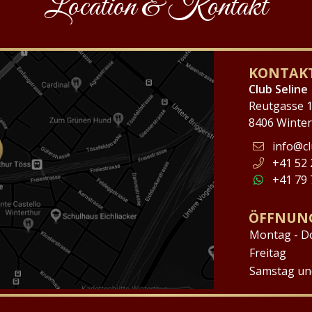
Location & Kontakt
KONTAKT
Club Seline
Reutgasse 
8406 Winte
info@cl
+41 52 
+41 79 
ÖFFNUN
Montag - D
Freitag
Samstag un