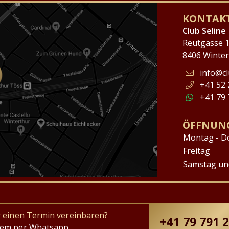
KONTAKT
Club Seline
Reutgasse 
8406 Winte
info@cl
+41 52 
+41 79 
ÖFFNUN
Montag - D
Freitag
Samstag un
r einen Termin vereinbaren?
+41 79 791 
uem per Whatsapp.