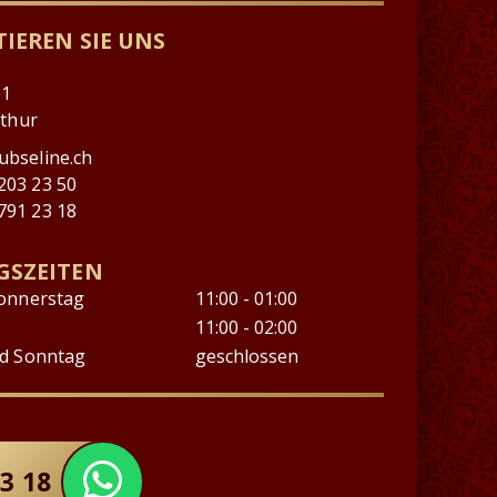
IEREN SIE UNS
11
rthur
ubseline.ch
203 23 50
791 23 18
GSZEITEN
onnerstag
11:00 - 01:00
11:00 - 02:00
d Sonntag
geschlossen
23 18